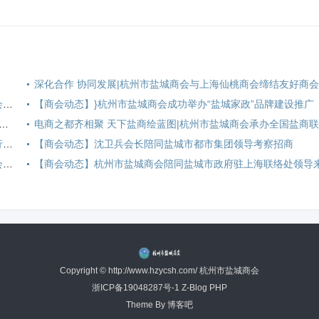
深化合作 协同发展|杭州市盐城商会与上海仙桃商会缔结友好商
【商会动态】盐城市射阳县新坍镇、四明镇领导莅临杭州市盐城商会考察交流
商会亲|杭州市盐城商会第二届十次理事会会议暨常州盐城工业园区（杭州）招商推介会、2025年中秋团拜会圆满举行
【商会动态】常州盐城工业园区党工委副书记、管委会主任吴骏一行到访杭州市盐城商会
【商会动态】沈卫兵会长陪同盐城市都市集团领导考察招商
【商会动态】济南军区聊城军分区原司令员陈昌亚来杭州市盐城商会参观调研
Copyright © http://www.hzycsh.com/ 杭州市盐城商会
浙ICP备19048287号-1
Z-Blog PHP
Theme By
博客吧