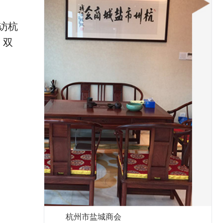
访杭
，双
杭州市盐城商会